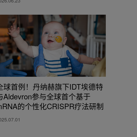
026.06.23
全球首例！丹纳赫旗下IDT埃德特
与Aldevron参与全球首个基于
mRNA的个性化CRISPR疗法研制
025.07.01