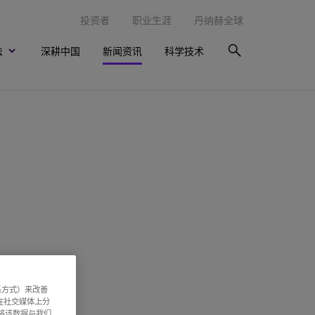
投资者
职业生涯
丹纳赫全球
法
深耕中国
新闻资讯
科学技术
系方式）来改善
在社交媒体上分
意将该数据与我们