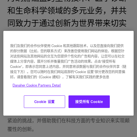
和生命科学领域的多元业务，并共
同致力于通过创新为世界带来切实
有利的影响。
我们及我们的合作伙伴使用 Cookie 和其他跟踪技术，以及您直接向我们提供
的部分数据（比如，您的联系方式）来改善您使用我们网站的体验，根据您针
对这些网站及其他网站的交互为您提供个性化的广告和内容，让您可以在社交
丹纳赫生态系统
媒体上分享内容，展开分析并衡量我们广告活动的效果。点击“接受所有
Cookie”，即表示您同意上述内容，并同意将该数据与我们的合作伙伴共享（链
接见下方）。您可以随时在我们网站底部的“Cookie 设置”部分更改您的同意偏
丹纳赫生态系统由超过15个在各自细分市场处于领先地
好。请查看我们的《Cookie 通知》，了解有关我们实践的更多信息
位的运营公司组成，致力于推动持续改善和加速创新，为
Danaher Cookie Partners Detail
世界带来深远影响。这个生态系统中的所有运营公司都得
Cookie 设置
接受所有 Cookie
到丹纳赫及其资源（包括丹纳赫商业系统）的支持，为世
界各地人民的生活带来切实的改变。我们将勇敢应对最为
紧迫的挑战，并借助我们在科技方面的专业知识来实现颠
覆性的创新。