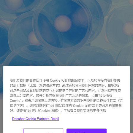
我们及我们的合作伙伴使用 Cookie 和其他跟踪技术，以及您直接向我们提供
的部分数据（比如，您的联系方式）来改善您使用我们网站的体验，根据您针
对这些网站及其他网站的交互为您提供个性化的广告和内容，让您可以在社交
媒体上分享内容，展开分析并衡量我们广告活动的效果。点击“接受所有
Cookie”，即表示您同意上述内容，并同意将该数据与我们的合作伙伴共享（链
接见下方）。您可以随时在我们网站底部的“Cookie 设置”部分更改您的同意偏
好。请查看我们的《Cookie 通知》，了解有关我们实践的更多信息
Danaher Cookie Partners Detail
在生物制药、细胞和基因疗法以及